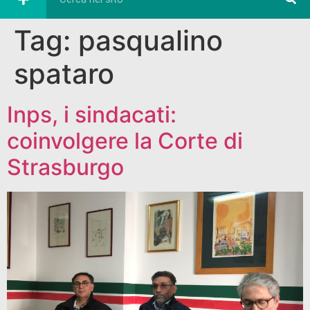
Tag:
pasqualino
spataro
Inps, i sindacati:
coinvolgere la Corte di
Strasburgo