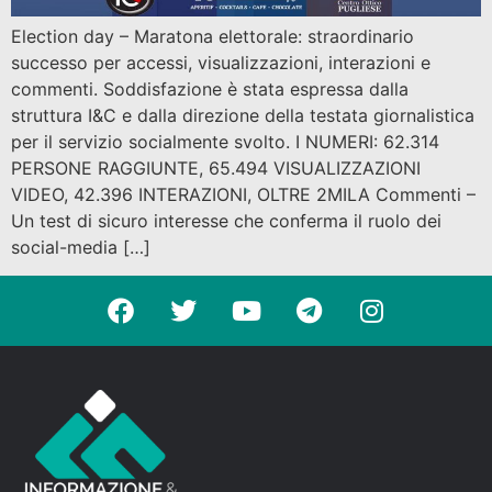
Election day – Maratona elettorale: straordinario
successo per accessi, visualizzazioni, interazioni e
commenti. Soddisfazione è stata espressa dalla
struttura I&C e dalla direzione della testata giornalistica
per il servizio socialmente svolto. I NUMERI: 62.314
PERSONE RAGGIUNTE, 65.494 VISUALIZZAZIONI
VIDEO, 42.396 INTERAZIONI, OLTRE 2MILA Commenti –
Un test di sicuro interesse che conferma il ruolo dei
social-media […]