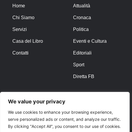
Home
Attualità
Chi Siamo
Cronaca
Servizi
Politica
Casa del Libro
Eventi e Cultura
Contatti
Editoriali
Sport
Diretta FB
ALTRO
We value your privacy
Note Legali
We use cookies to enhance your browsing experience,
serve personalized ads or content, and analyze our traffic.
Privacy Policy
By clicking "Accept All", you consent to our use of cookies.
Cookies