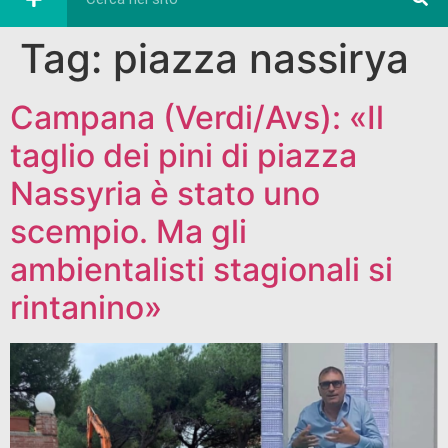
Tag:
piazza nassirya
Campana (Verdi/Avs): «Il
taglio dei pini di piazza
Nassyria è stato uno
scempio. Ma gli
ambientalisti stagionali si
rintanino»