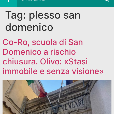
Tag:
plesso san
domenico
Co-Ro, scuola di San
Domenico a rischio
chiusura. Olivo: «Stasi
immobile e senza visione»