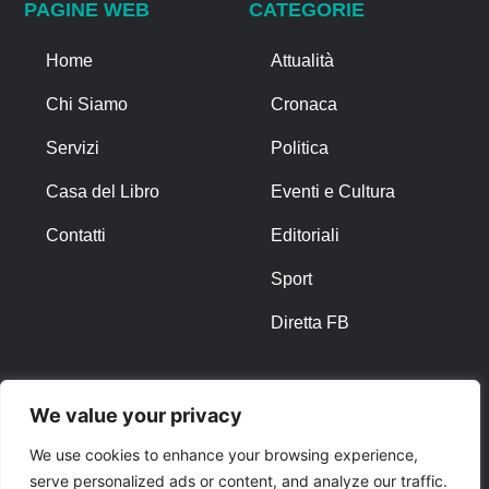
PAGINE WEB
CATEGORIE
Home
Attualità
Chi Siamo
Cronaca
Servizi
Politica
Casa del Libro
Eventi e Cultura
Contatti
Editoriali
Sport
Diretta FB
ALTRO
We value your privacy
Note Legali
We use cookies to enhance your browsing experience,
serve personalized ads or content, and analyze our traffic.
Privacy Policy