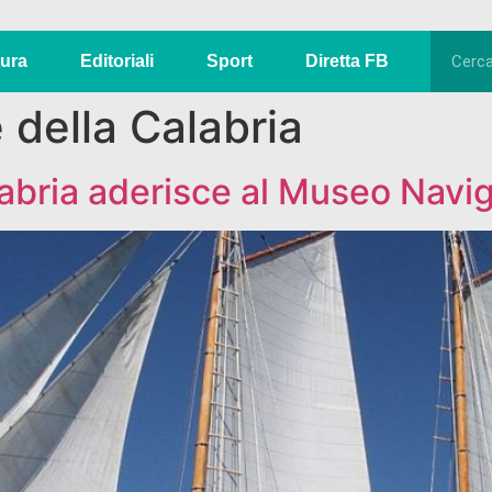
tura
Editoriali
Sport
Diretta FB
 della Calabria
abria aderisce al Museo Navi