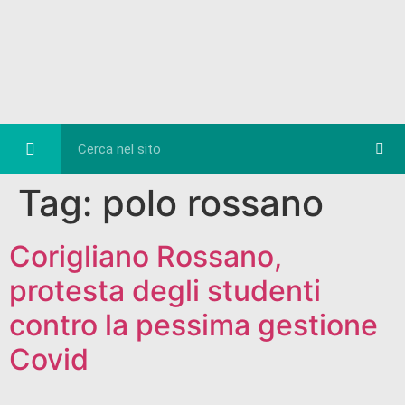
Eventi e Cultura
Diretta FB
Tag:
polo rossano
Corigliano Rossano,
protesta degli studenti
contro la pessima gestione
Covid