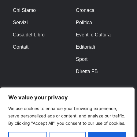
Chi Siamo
Cronaca
Servizi
Politica
Casa del Libro
Eventi e Cultura
Contatti
Editoriali
Sport
Diretta FB
ALTRO
We value your privacy
Note Legali
We use cookies to enhance your browsing experience,
serve personalized ads or content, and analyze our traffic.
Privacy Policy
By clicking "Accept All", you consent to our use of cookies.
Cookies