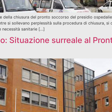
uce della chiusura del pronto soccorso del presidio ospedal
entre si sollevano perplessità sulla procedura di chiusura, 
e necessità sanitarie […]
o: Situazione surreale al Pro