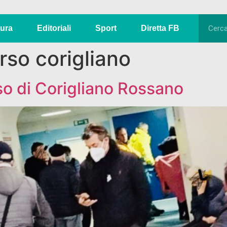
tura
Editoriali
Sport
Diretta FB
rso corigliano
so di Corigliano Rossano