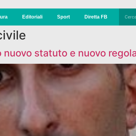
tura
Editoriali
Sport
Diretta FB
ivile
 nuovo statuto e nuovo rego