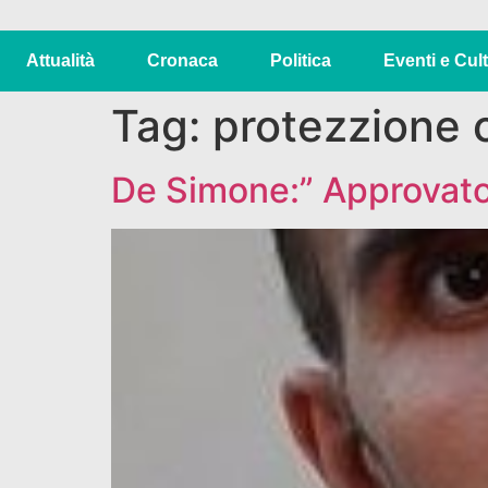
Attualità
Cronaca
Politica
Eventi e Cul
Tag:
protezzione c
De Simone:” Approvato