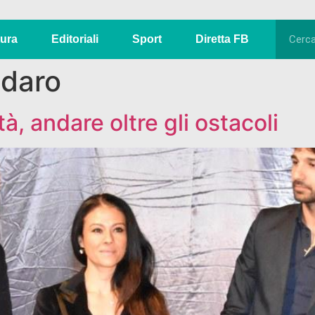
tura
Editoriali
Sport
Diretta FB
odaro
à, andare oltre gli ostacoli