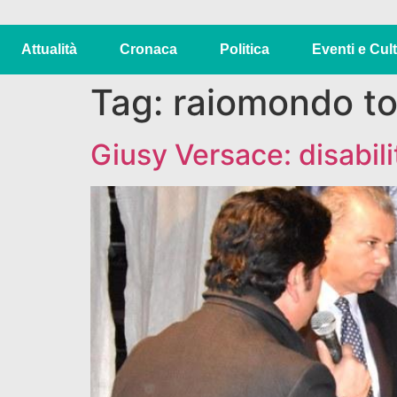
Attualità
Cronaca
Politica
Eventi e Cul
Tag:
raiomondo t
Giusy Versace: disabilit