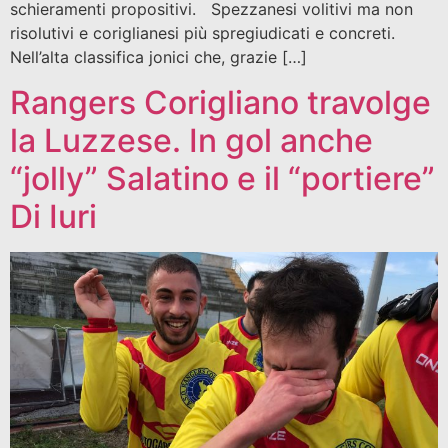
schieramenti propositivi. Spezzanesi volitivi ma non
risolutivi e coriglianesi più spregiudicati e concreti.
Nell’alta classifica jonici che, grazie […]
Rangers Corigliano travolge
la Luzzese. In gol anche
“jolly” Salatino e il “portiere”
Di Iuri