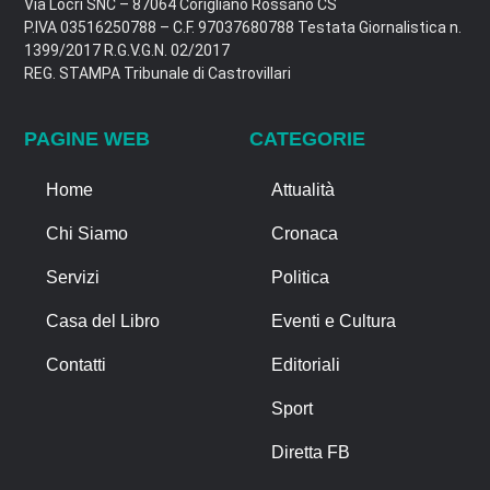
Via Locri SNC – 87064 Corigliano Rossano CS
P.IVA 03516250788 – C.F. 97037680788 Testata Giornalistica n.
1399/2017 R.G.V.G.N. 02/2017
REG. STAMPA Tribunale di Castrovillari
PAGINE WEB
CATEGORIE
Home
Attualità
Chi Siamo
Cronaca
Servizi
Politica
Casa del Libro
Eventi e Cultura
Contatti
Editoriali
Sport
Diretta FB