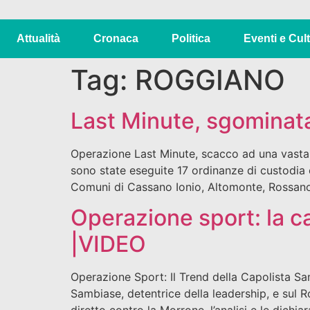
Attualità
Cronaca
Politica
Eventi e Cul
Tag:
ROGGIANO
Last Minute, sgominata 
Operazione Last Minute, scacco ad una vasta re
sono state eseguite 17 ordinanze di custodia ca
Comuni di Cassano Ionio, Altomonte, Rossano
Operazione sport: la ca
|VIDEO
Operazione Sport: Il Trend della Capolista Sa
Sambiase, detentrice della leadership, e sul R
diretto contro la Morrone, l’analisi e le dichia