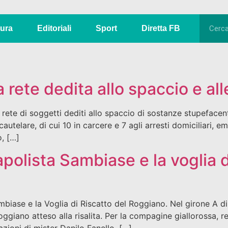
tura
Editoriali
Sport
Diretta FB
rete dedita allo spaccio e all
te di soggetti dediti allo spaccio di sostanze stupefacenti 
utelare, di cui 10 in carcere e 7 agli arresti domiciliari, em
, […]
polista Sambiase e la voglia d
mbiase e la Voglia di Riscatto del Roggiano. Nel girone A di
oggiano atteso alla risalita. Per la compagine giallorossa, 
razioni di mister Danilo Fanello. […]