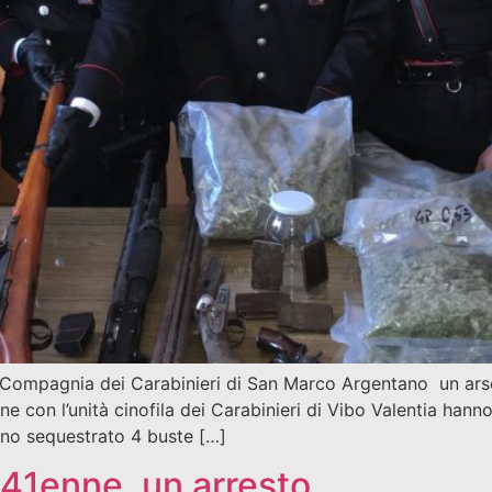
la Compagnia dei Carabinieri di San Marco Argentano un arse
ione con l’unità cinofila dei Carabinieri di Vibo Valentia han
nno sequestrato 4 buste […]
 41enne, un arresto