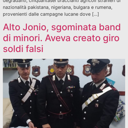
degradanti, cinquantasei braccianti agricoli stranieri di
nazionalità pakistana, nigeriana, bulgara e rumena,
provenienti dalle campagne lucane dove […]
Alto Jonio, sgominata band
di minori. Aveva creato giro
soldi falsi