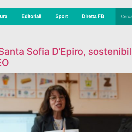
tura
Editoriali
Sport
Diretta FB
anta Sofia D’Epiro, sostenibil
EO