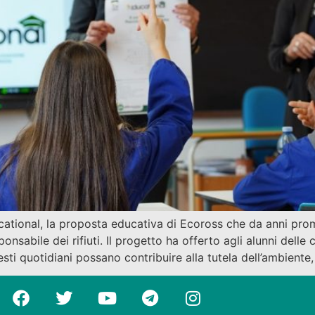
ational, la proposta educativa di Ecoross che da anni pro
onsabile dei rifiuti. Il progetto ha offerto agli alunni delle
ti quotidiani possano contribuire alla tutela dell’ambiente,