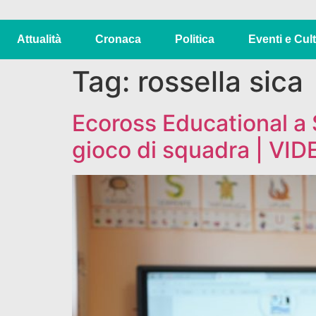
Attualità
Cronaca
Politica
Eventi e Cul
Tag:
rossella sica
Ecoross Educational a S
gioco di squadra | VID