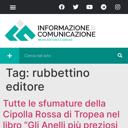
Tag:
rubbettino
editore
Tutte le sfumature della
Cipolla Rossa di Tropea nel
libro “Gli Anelli più preziosi