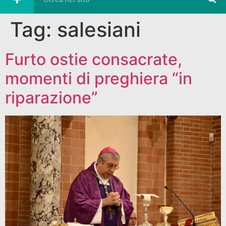
Tag:
salesiani
Furto ostie consacrate,
momenti di preghiera “in
riparazione”