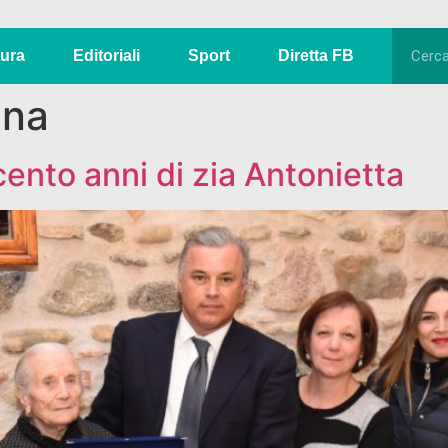
tura
Editoriali
Sport
Diretta FB
ena
cento anni di zia Antonietta