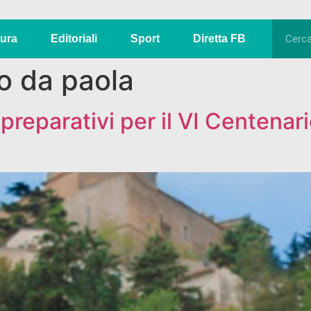
tura
Editoriali
Sport
Diretta FB
o da paola
preparativi per il VI Centena