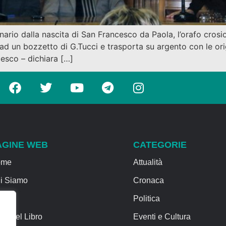
ario dalla nascita di San Francesco da Paola, l’orafo cros
d un bozzetto di G.Tucci e trasporta su argento con le orig
cesco – dichiara […]
AGINE WEB
CATEGORIE
ome
Attualità
i Siamo
Cronaca
rvizi
Politica
sa del Libro
Eventi e Cultura