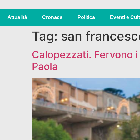
Attualità
Cronaca
Politica
Eventi e Cul
Tag:
san francesc
Calopezzati. Fervono i 
Paola