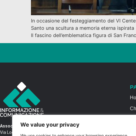
In occasione del festeggiamento del VI Centen
Santo una scultura a memoria eterna ispirata a
Il fascino dell’emblematica figura di San Fran
P
H
Ch
Se
We value your privacy
Associazione Informazione & Comunicazione
Ca
Via Locri SNC – 87064 Corigliano Rossano CS
We use cookies to enhance your browsing experience,