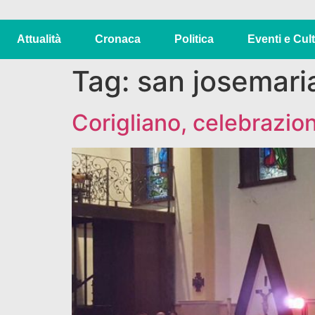
Attualità
Cronaca
Politica
Eventi e Cul
Tag:
san josemari
Corigliano, celebrazio