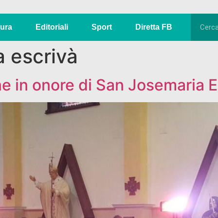
tura
Editoriali
Sport
Diretta FB
a escrivà
ne in onore di San Josemaria E