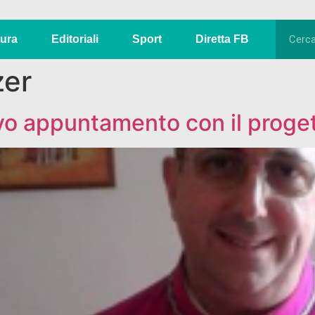
tura
Editoriali
Sport
Diretta FB
zer
o appuntamento con il progett