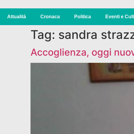
Attualità
Cronaca
Politica
Eventi e Cul
Tag:
sandra straz
Accoglienza, oggi nuov