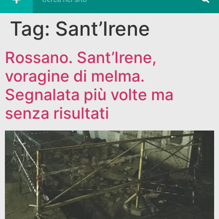
Tag:
Sant’Irene
Rossano. Sant’Irene,
voragine di melma.
Segnalata più volte ma
senza risultati