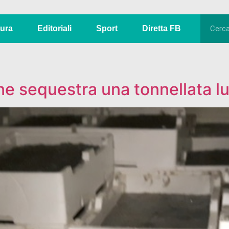
tura
Editoriali
Sport
Diretta FB
ne sequestra una tonnellata l