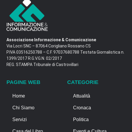
Associazione Informazione & Comunicazione
Via Locri SNC – 87064 Corigliano Rossano CS
P.IVA 03516250788 – C.F. 97037680788 Testata Giornalistica n.
1399/2017 R.G.V.G.N. 02/2017
REG. STAMPA Tribunale di Castrovillari
PAGINE WEB
CATEGORIE
Home
Attualità
Chi Siamo
Cronaca
Servizi
Politica
Casa del Libro
Eventi e Cultura