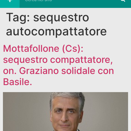
Tag:
sequestro
autocompattatore
Mottafollone (Cs):
sequestro compattatore,
on. Graziano solidale con
Basile.