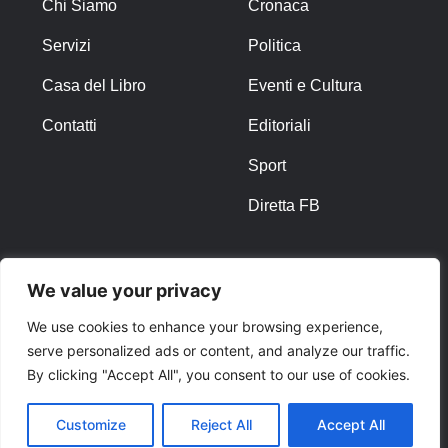
Chi Siamo
Cronaca
Servizi
Politica
Casa del Libro
Eventi e Cultura
Contatti
Editoriali
Sport
Diretta FB
ALTRO
We value your privacy
Note Legali
We use cookies to enhance your browsing experience,
serve personalized ads or content, and analyze our traffic.
Privacy Policy
By clicking "Accept All", you consent to our use of cookies.
Cookies
Customize
Reject All
Accept All