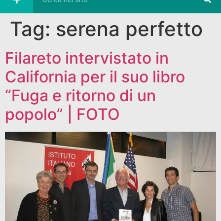
Tag:
serena perfetto
Filareto intervistato in
California per il suo libro
“Fuga e ritorno di un
popolo” | FOTO