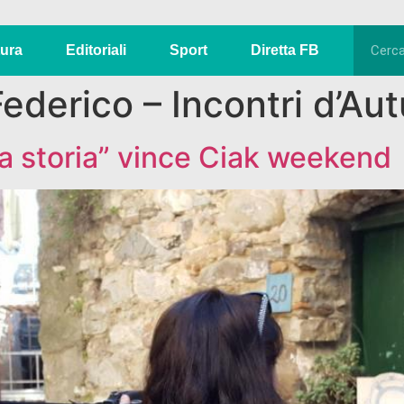
tura
Editoriali
Sport
Diretta FB
ederico – Incontri d’Au
lla storia” vince Ciak weekend