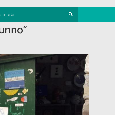
tunno”