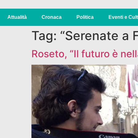
Attualità
Cronaca
Politica
Eventi e Cul
Tag:
“Serenate a F
Roseto, “Il futuro è ne