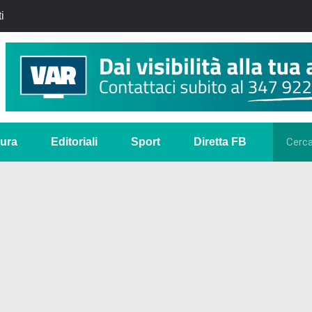
i
tura
Editoriali
Sport
Diretta FB