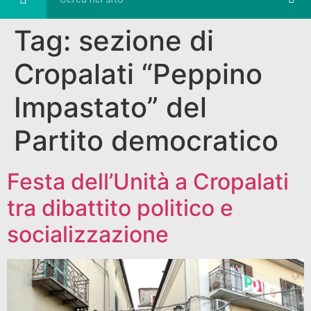
Eventi e Cultura
Diretta FB
Tag:
sezione di
Cropalati “Peppino
Impastato” del
Partito democratico
Festa dell’Unità a Cropalati
tra dibattito politico e
socializzazione