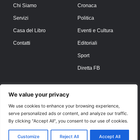
Chi Siamo
Cronaca
Servizi
Politica
Casa del Libro
Eventi e Cultura
Contatti
Editoriali
Sport
Diretta FB
ALTRO
We value your privacy
Note Legali
We use cookies to enhance your browsing experience,
serve personalized ads or content, and analyze our traffic.
Privacy Policy
By clicking "Accept All", you consent to our use of cookies.
Cookies
Customize
Reject All
Accept All