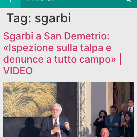
Tag:
sgarbi
Sgarbi a San Demetrio:
«Ispezione sulla talpa e
denunce a tutto campo» |
VIDEO