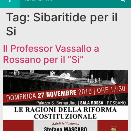
Tag:
Sibaritide per il
Si
Il Professor Vassallo a
Rossano per il “Si”