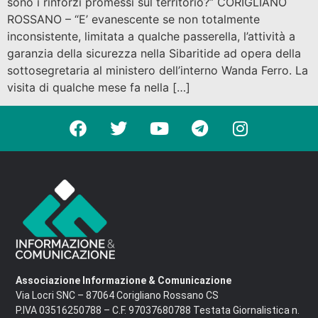
sono i rinforzi promessi sul territorio?” CORIGLIANO
ROSSANO – “E’ evanescente se non totalmente
inconsistente, limitata a qualche passerella, l’attività a
garanzia della sicurezza nella Sibaritide ad opera della
sottosegretaria al ministero dell’interno Wanda Ferro. La
visita di qualche mese fa nella […]
Associazione Informazione & Comunicazione
Via Locri SNC – 87064 Corigliano Rossano CS
P.IVA 03516250788 – C.F. 97037680788 Testata Giornalistica n.