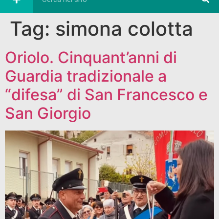
Tag:
simona colotta
Oriolo. Cinquant’anni di
Guardia tradizionale a
“difesa” di San Francesco e
San Giorgio