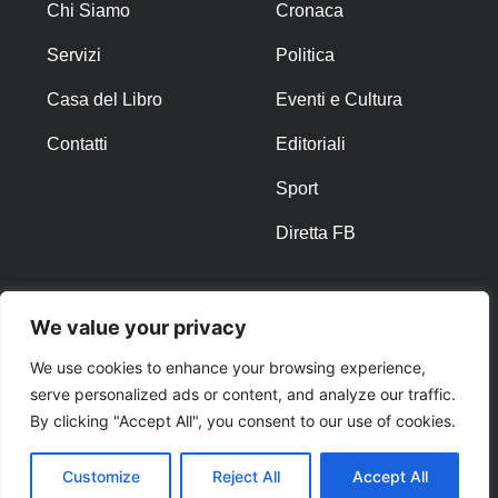
Chi Siamo
Cronaca
Servizi
Politica
Casa del Libro
Eventi e Cultura
Contatti
Editoriali
Sport
Diretta FB
ALTRO
We value your privacy
Note Legali
We use cookies to enhance your browsing experience,
serve personalized ads or content, and analyze our traffic.
Privacy Policy
By clicking "Accept All", you consent to our use of cookies.
Cookies
Customize
Reject All
Accept All