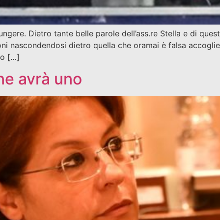
ngere. Dietro tante belle parole dell’ass.re Stella e di que
doni nascondendosi dietro quella che oramai è falsa accoglie
do […]
ne avrà uno