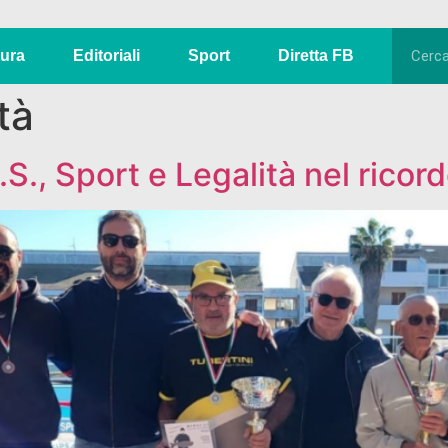
tura
Editoriali
Sport
Diretta FB
tà
S., Sport e Legalità nel ricord