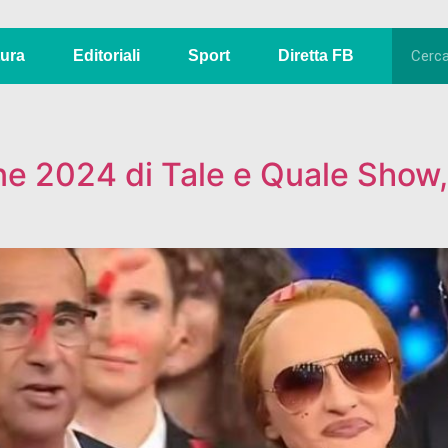
tura
Editoriali
Sport
Diretta FB
one 2024 di Tale e Quale Sho