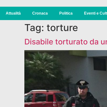
Attualità
Cronaca
Politica
Eventi e Cul
Tag:
torture
Disabile torturato da 