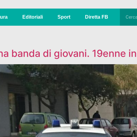
tura
Editoriali
Sport
Diretta FB
una banda di giovani. 19enne i