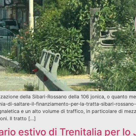
lizzazione della Sibari-Rossano della 106 jonica, o quanto me
ia-di-saltare-il-finanziamento-per-la-tratta-sibari-rossano-
naletica e un alto volume di traffico, in particolare di mezz
ni. Il tratto […]
ario estivo di Trenitalia per lo