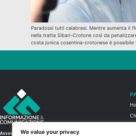
Paradossi tutti calabresi. Mentre aumenta il fl
nella tratta Sibari-Crotone così da penalizzare
costa jonica cosentina-crotonese è possibile f
P
H
Ch
Se
We value your privacy
Associazione Informazione & Comunicazione