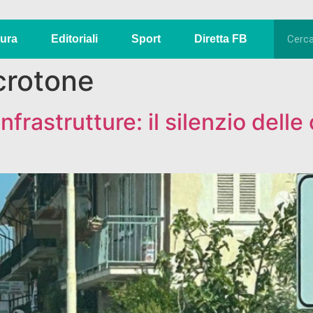
tura
Editoriali
Sport
Diretta FB
-crotone
nfrastrutture: il silenzio dell