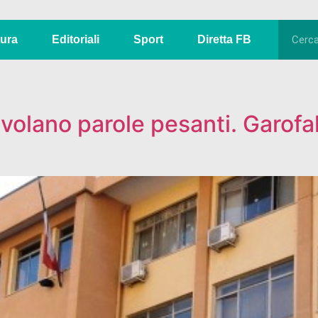
tura
Editoriali
Sport
Diretta FB
 volano parole pesanti. Garof