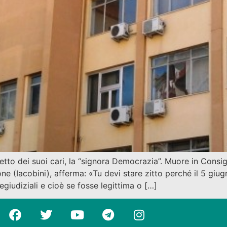
fetto dei suoi cari, la “signora Democrazia”. Muore in Cons
e (Iacobini), afferma: «Tu devi stare zitto perché il 5 gi
regiudiziali e cioè se fosse legittima o […]