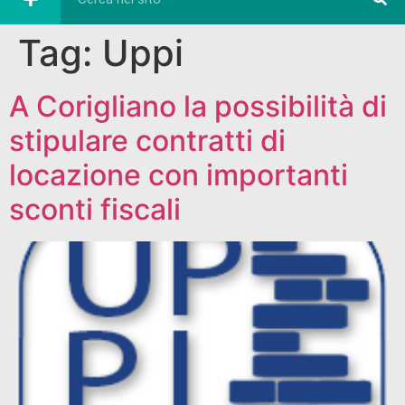
Tag:
Uppi
A Corigliano la possibilità di
stipulare contratti di
locazione con importanti
sconti fiscali