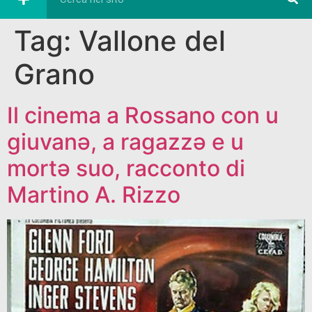
Tag:
Vallone del
Grano
Il cinema a Rossano con u
giuvanə, a ragazzə e u
mortə suo, racconto di
Martino A. Rizzo