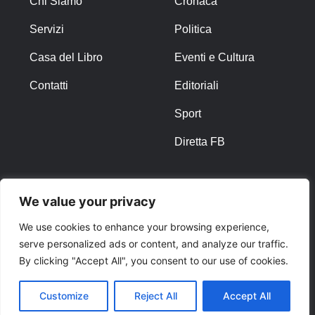
Chi Siamo
Cronaca
Servizi
Politica
Casa del Libro
Eventi e Cultura
Contatti
Editoriali
Sport
Diretta FB
ALTRO
We value your privacy
Note Legali
We use cookies to enhance your browsing experience,
serve personalized ads or content, and analyze our traffic.
Privacy Policy
By clicking "Accept All", you consent to our use of cookies.
Cookies
Customize
Reject All
Accept All