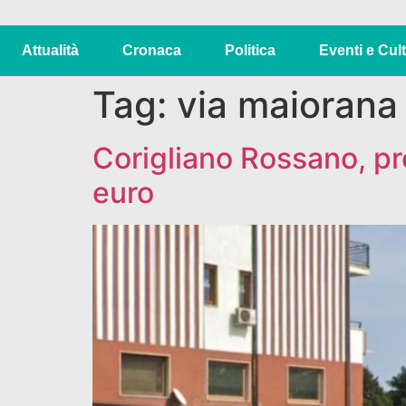
Attualità
Cronaca
Politica
Eventi e Cul
Tag:
via maiorana
Corigliano Rossano, pro
euro