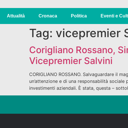
Attualità
Cronaca
Politica
Eventi e Cul
Tag:
vicepremier S
Corigliano Rossano, Sim
Vicepremier Salvini
CORIGLIANO ROSSANO. Salvaguardare il maggior 
un’attenzione e di una responsabilità sociale pe
investimenti aziendali. È stata, questa – sott