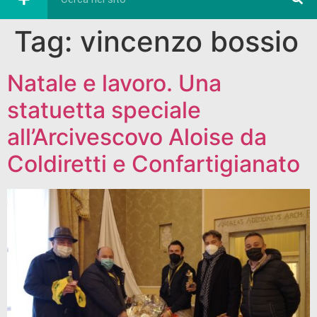
Tag:
vincenzo bossio
Natale e lavoro. Una
statuetta speciale
all’Arcivescovo Aloise da
Coldiretti e Confartigianato