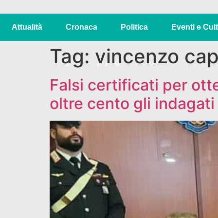
Attualità
Cronaca
Politica
Eventi e Cul
Tag:
vincenzo ca
Falsi certificati per o
oltre cento gli indagati