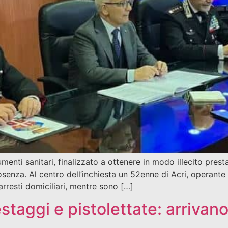
menti sanitari, finalizzato a ottenere in modo illecito presta
enza. Al centro dell’inchiesta un 52enne di Acri, operante in
 arresti domiciliari, mentre sono […]
taggi e pistolettate: arrivano 