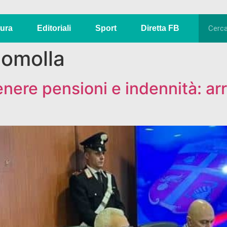
tura
Editoriali
Sport
Diretta FB
pomolla
ttenere pensioni e indennità: a