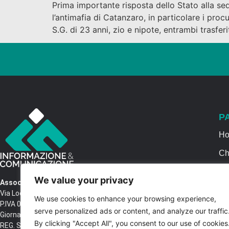
Prima importante risposta dello Stato alla se
l’antimafia di Catanzaro, in particolare i pro
S.G. di 23 anni, zio e nipote, entrambi trasferi
P
H
Ch
Se
We value your privacy
Associazione Informazione & Comunicazione
Ca
Via Locri SNC – 87064 Corigliano Rossano CS
We use cookies to enhance your browsing experience,
P.IVA 03516250788 – C.F. 97037680788 Testata
Co
serve personalized ads or content, and analyze our traffic
Giornalistica n. 1399/2017 R.G.V.G.N. 02/2017
By clicking "Accept All", you consent to our use of cookies
REG. STAMPA Tribunale di Castrovillari